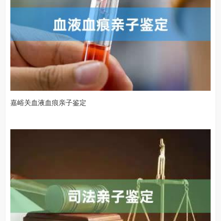
嘉峪关血液血痕亲子鉴定