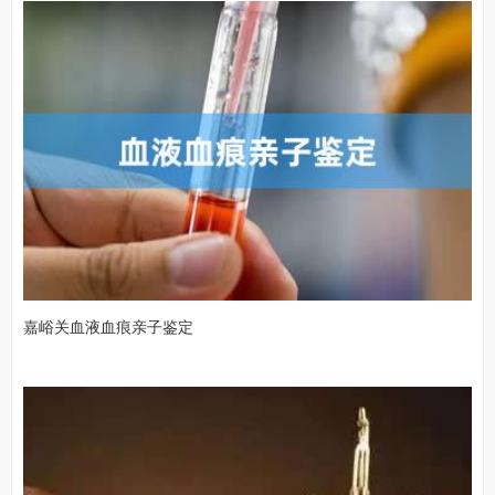
嘉峪关血液血痕亲子鉴定